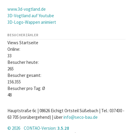
www.3d-vogtland.de
3D-Vogtland auf Youtube
3D-Logo-Wappen animiert
BESUCHERZÄHLER
Views Startseite
Online:
33
Besucher heute:
265
Besucher gesamt:
156.355
Besucher pro Tag: Ø
48
Hauptstraße 6c | 08626 Eichigt Ortsteil Süßebach | Tel.: 037430 -
63 705 (vorübergehend) | über
info@seco-bau.de
© 2026 CONTAO-Version:
3.5.28